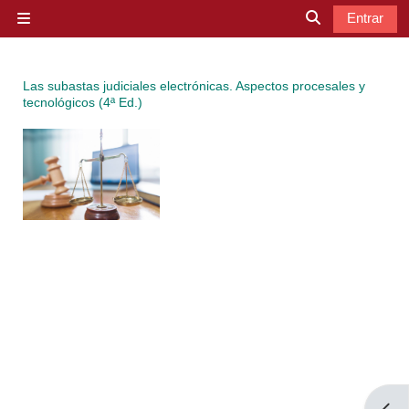
Salta al contenido principal
Entrar
Panel lateral
Selector de b
Las subastas judiciales electrónicas. Aspectos procesales y
tecnológicos (4ª Ed.)
Abrir