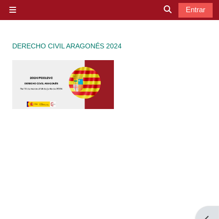
Salta al contenido principal
Entrar
Panel lateral
Selector de b
DERECHO CIVIL ARAGONÉS 2024
Abrir