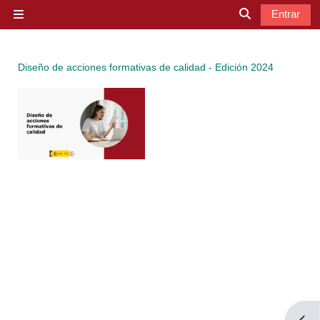
Salta al contenido principal
Entrar
Panel lateral
Selector de b
Diseño de acciones formativas de calidad - Edición 2024
Abrir