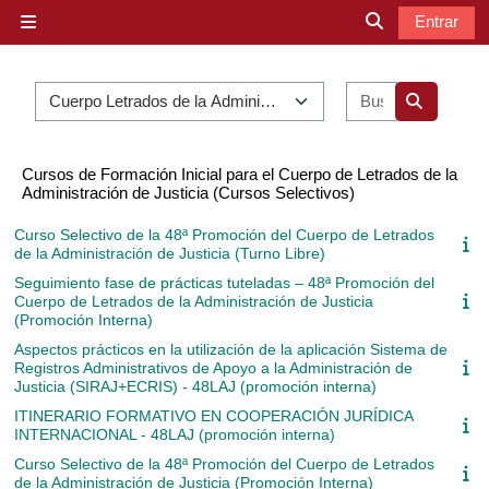
Salta al contenido principal
Entrar
Panel lateral
Selector de b
Categorías
Buscar curs
Buscar cu
Cursos de Formación Inicial para el Cuerpo de Letrados de la
Administración de Justicia (Cursos Selectivos)
Curso Selectivo de la 48ª Promoción del Cuerpo de Letrados
de la Administración de Justicia (Turno Libre)
Seguimiento fase de prácticas tuteladas – 48ª Promoción del
Cuerpo de Letrados de la Administración de Justicia
(Promoción Interna)
Aspectos prácticos en la utilización de la aplicación Sistema de
Registros Administrativos de Apoyo a la Administración de
Justicia (SIRAJ+ECRIS) - 48LAJ (promoción interna)
ITINERARIO FORMATIVO EN COOPERACIÓN JURÍDICA
INTERNACIONAL - 48LAJ (promoción interna)
Curso Selectivo de la 48ª Promoción del Cuerpo de Letrados
de la Administración de Justicia (Promoción Interna)